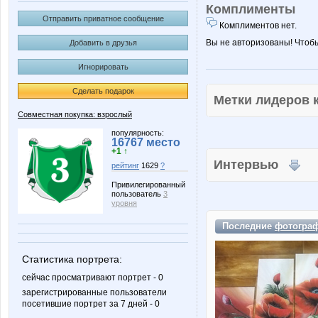
Комплименты
Отправить приватное сообщение
Комплиментов нет.
Вы не авторизованы! Чтоб
Добавить в друзья
Игнорировать
Сделать подарок
Метки лидеров
Совместная покупка: взрослый
популярность:
16767 место
+1 ↑
Интервью
рейтинг
1629
?
Привилегированный
пользователь
3
уровня
Последние
фотогра
Статистика портрета:
сейчас просматривают портрет - 0
зарегистрированные пользователи
посетившие портрет за 7 дней - 0